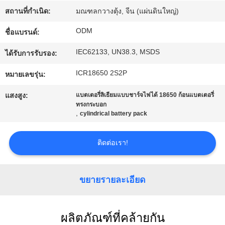
โรงงาน
สถานที่กำเนิด:
มณฑลกวางตุ้ง, จีน (แผ่นดินใหญ่)
ODM
ชื่อแบรนด์:
ควบคุม
IEC62133, UN38.3, MSDS
ได้รับการรับรอง:
คุณภาพ
ICR18650 2S2P
หมายเลขรุ่น:
แสงสูง:
แบตเตอรี่ลิเธียมแบบชาร์จไฟได้ 18650 ก้อนแบตเตอรี่
ทรงกระบอก
ติดต่อ
,
cylindrical battery pack
เรา
ติดต่อเรา!
BLOG
ขยายรายละเอียด
ขอ
ผลิตภัณฑ์ที่คล้ายกัน