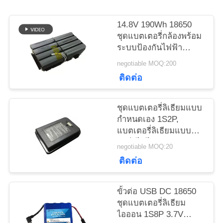
ใบ
14.8V 190Wh 18650
เสนอ
ชุดแบตเตอรี่กล้องพร้อม
ระบบป้องกันไฟฟ้า
ราคา
ลัดวงจร BP-190
negotiable MOQ:200
ติดต่อ
แผนผัง
ชุดแบตเตอรี่ลิเธียมแบบ
เว็บไซต์
กำหนดเอง 1S2P,
แบตเตอรี่ลิเธียมแบบ
ชาร์จไฟได้ 18650
PRIVACY
negotiable MOQ:20
สำหรับ Bluebird PDA
POLICY
ติดต่อ
ขั้วต่อ USB DC 18650
ชุดแบตเตอรี่ลิเธียม
ไอออน 1S8P 3.7V