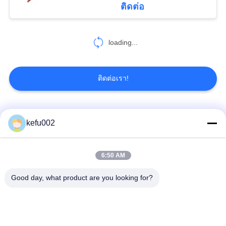
ติดต่อ
18
แบตเตอรี่แบบชาร์จ
loading...
ไฟของ UPS
ติดต่อเรา!
หมวดหมู่ยอดนิยม
ทั้งหมด
kefu002
26
เทเลคอมลิเธียม
แบตเตอรี่ LiFePo4
6:50 AM
ชุดแบตเตอรี่
รอบลึก
แบตเตอรี่
Good day, what product are you looking for?
แบตเตอรี่แบบชาร์จ
LiFePO4 แบตเตอรี่
Lifepo4
พลังงานแสงอาทิตย์