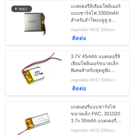
แบตเตอรี่ลิเธียมโพลิเมอร์
แบบชาร์จไฟ 3300mAh
22
สำหรับลำโพงบลูทู ธ
PAC975858
negotiable MOQ:3000pcs
SLA เปลี่ยนแบตเตอรี่
ติดต่อ
3.7V 45mAh แบตเตอรี่ลิ
เธียมโพลิเมอร์ขนาดเล็ก
พิเศษสำหรับชุดหูฟัง
PAC331419
14
negotiable MOQ:3000pcs
แบตเตอรี่ลิเธียมไฟ
ติดต่อ
ถนนพลังงานแสง
แบตเตอรี่แบบชาร์จไฟ
ขนาดเล็ก PAC, 301020
3.7v 30mAh แบตเตอรี่
อาทิตย์
แบบชาร์จได้แบบสวมใส่
negotiable MOQ:3000pcs
ได้