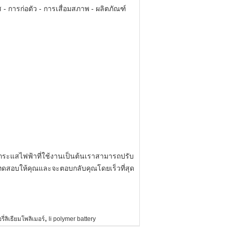
 - การก่อตัว - การเสื่อมสภาพ - ผลิตภัณฑ์
กระแสไฟฟ้าที่ใช้งานเป็นต้นเราสามารถปรับ
ย่างทดสอบให้คุณและจะตอบกลับคุณโดยเร็วที่สุด
,
่ลิเธียมโพลิเมอร์
li polymer battery