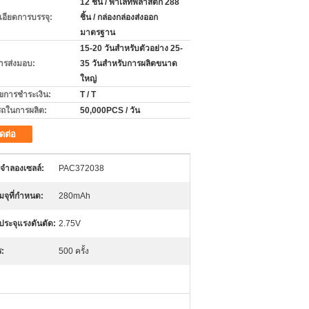
12 ชิ้น / พาเลทพลาสติก 288
เอียดการบรรจุ:
ชิ้น / กล่องกล่องส่งออก
มาตรฐาน
15-20 วันสำหรับตัวอย่าง 25-
ารส่งมอบ:
35 วันสำหรับการผลิตขนาด
ใหญ่
ไขการชำระเงิน:
T / T
ถในการผลิต:
50,000PCS / วัน
ิดต่อ
จำลองเซลล์:
PAC372038
จุที่กำหนด:
280mAh
ระจุแรงดันตัด:
2.75V
:
500 ครั้ง