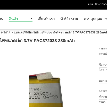
ขาย :
86--137
าน
สินค้า
เกี่ยวกับเรา
ทัวร์โรงงาน
ควบคุมคุณภา
ร์จไฟได้
แบตเตอรี่ลิเธียมโพลิเมอร์แบบชาร์จไฟขนาดเล็ก 3.7V PAC372038 280mA
ร์จไฟขนาดเล็ก 3.7V PAC372038 280mAh
รายละเ
สถานที
ชื่อแบ
ได้รับ
หมายเล
การชำร
จำนวนสั
ราคา: