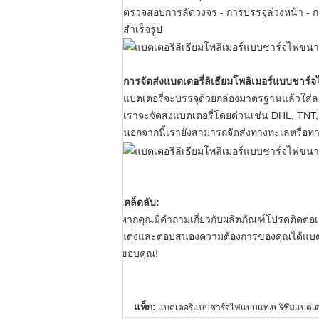
ตรวจสอบการลัดวงจร - การบรรจุล่วงหน้า - การฉ
สำเร็จรูป
การจัดส่งแบตเตอรี่ลิเธียมโพลิเมอร์แบบชาร์จ
แบตเตอรี่จะบรรจุด้วยกล่องมาตรฐานแล้วใส่ล
เราจะจัดส่งแบตเตอรี่โดยด่วนเช่น DHL, TNT
นอกจากนี้เรายังสามารถจัดส่งทางทะเลหรือท
เคล็ดลับ:
หากคุณมีคำถามเกี่ยวกับผลิตภัณฑ์โปรดติดต่
แต่งและตอบสนองความต้องการของคุณได้แบตเตอรี่ล
ขอบคุณ!
แท็ก:
แบตเตอรี่แบบชาร์จไฟแบบแท่งปริซึมแบตเตอร