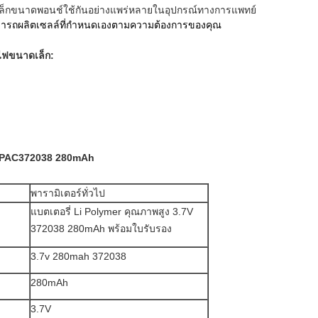
เล็กขนาดพอนช์ใช้กันอย่างแพร่หลายในอุปกรณ์ทางการแพทย์
สามารถผลิตเซลล์ที่กำหนดเองตามความต้องการของคุณ
จไฟขนาดเล็ก
:
.7V PAC372038 280mAh
พารามิเตอร์ทั่วไป
แบตเตอรี่ Li Polymer คุณภาพสูง 3.7V
372038 280mAh พร้อมใบรับรอง
3.7v 280mah 372038
280mAh
3.7V