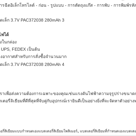
ีดอิเล็กโทรไลต์ - ก่อน - รูปแบบ - การตัดถุงแก๊ส - การพับ - การพิมพ์รหัส
ไฟได้
งในกล่อง
, UPS, FEDEX เป็นต้น
างอากาศสำหรับการสั่งซื้อจำนวนมาก
อเราเพื่อส่งความต้องการเฉพาะของคุณเช่นแรงดันไฟฟ้าความจุรูปร่างขนาด
ิเธียมที่ดีที่สุดที่จับคู่กับอุปกรณ์เรายินดีเป็นอย่างยิ่งที่จะจัดหาตัวอ
,
ี่ลิเธียมแบบกำหนดเองแบตเตอรี่ลิเธียมโพลิเมอร์
แบตเตอรี่ลิเธียมที่กำหนดเองแบตเตอรี