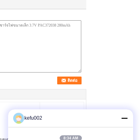
kefu002
8:34 AM
บตเตอรี่ลิเธียมโพลิเมอร์
แบตเตอรี่ลิเธียมโพลิเมอร์