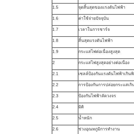
1.5
จุดสิ้นสุดของแรงดันไฟฟ้า
1.6
ค่าใช้จ่ายปัจจุบัน
1.7
เวลาในการชาร์จ
1.8
สิ้นสุดแรงดันไฟฟ้า
1.9
กระแสไฟต่อเนื่องสูงสุด
2
กระแสไฟสูงสุดอย่างต่อเนื่อง
2.1
เซลล์ป้องกันแรงดันไฟฟ้าเกินพิ
2.2
การป้องกันการปล่อยกระแสเกิ
2.3
ป้องกันไฟฟ้าลัดวงจร
2.4
มิติ
2.5
น้ำหนัก
2.6
ช่วงอุณหภูมิการทำงาน