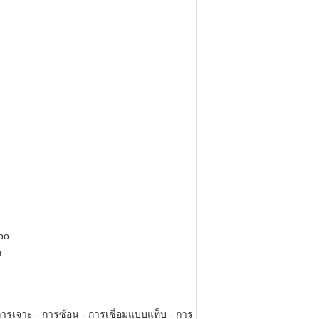
po
ม
การเจาะ - การซ้อน - การเชื่อมแบบแท็บ - การ