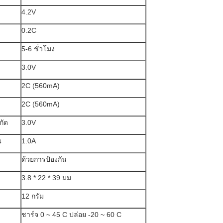
4.2V
0.2C
5-6 ชั่วโมง
3.0V
2C (560mA)
2C (560mA)
กัด
3.0V
น
1.0A
ด้วยการป้องกัน
3.8 * 22 * ​​39 มม
12 กรัม
ชาร์จ 0 ~ 45 C ปล่อย -20 ~ 60 C