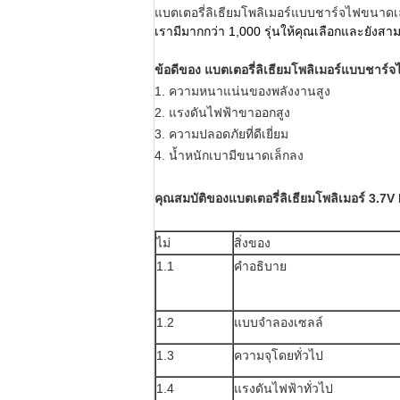
แบตเตอรี่ลิเธียมโพลิเมอร์แบบชาร์จไฟขนาด
เรามีมากกว่า 1,000 รุ่นให้คุณเลือกและยัง
ข้อดีของ
แบตเตอรี่ลิเธียมโพลิเมอร์แบบชาร์
1. ความหนาแน่นของพลังงานสูง
2. แรงดันไฟฟ้าขาออกสูง
3. ความปลอดภัยที่ดีเยี่ยม
4. น้ำหนักเบามีขนาดเล็กลง
คุณสมบัติของแบตเตอรี่ลิเธียมโพลิเมอร์ 3
ไม่
สิ่งของ
1.1
คำอธิบาย
1.2
แบบจำลองเซลล์
1.3
ความจุโดยทั่วไป
1.4
แรงดันไฟฟ้าทั่วไป