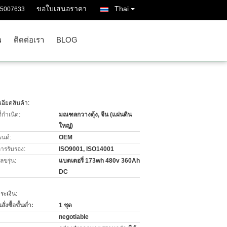
ขอใบเสนอราคา
Thai
55007633
พ
ติดต่อเรา
BLOG
อียดสินค้า:
่กำเนิด:
มณฑลกวางตุ้ง, จีน (แผ่นดิน
ใหญ่)
รนด์:
OEM
การรับรอง:
ISO9001, ISO14001
ขรุ่น:
แบตเตอรี่ 173wh 480v 360Ah
DC
ะเงิน:
่งซื้อขั้นต่ำ:
1 ชุด
negotiable