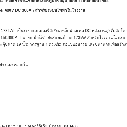
งอาทิตย์เชิงพาณิชย์แบตเตอรี่ศูนย์ข้อมูล
data center batteries
,
3kwh 480V DC 360Ah สำหรับระบบไฟฟ้าในโรงงาน
173kWh เป็นระบบแบตเตอรี่ลิเธียมเหล็กฟอสเฟต DC พลังงานสูงที่ผลิตโดย
ริซึม 150S60P ประกอบเพื่อให้กำลังสแตนด์บาย 173kW สำหรับโรงงานโมดูลแ
ตู้ขนาด 19 นิ้วมาตรฐาน 4 ตัวเชื่อมต่อแบบอนุกรมและขนานกันเพื่อสร้าง
อย่างแพร่หลายใน: