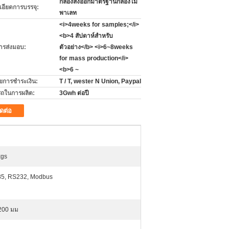
กล่องส่งออกมาตรฐานกล่องไม้
เอียดการบรรจุ:
พาเลท
<i>4weeks for samples;</i>
<b>4 สัปดาห์สำหรับ
ารส่งมอบ:
ตัวอย่าง</b> <i>6~8weeks
for mass production</i>
<b>6 ~
ไขการชำระเงิน:
T / T, wester N Union, Paypal
ถในการผลิต:
3Gwh ต่อปี
ิดต่อ
kgs
5, RS232, Modbus
1200 มม