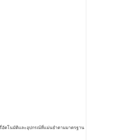
ี่อัตโนมัติและอุปกรณ์ที่แม่นยำตามมาตรฐาน