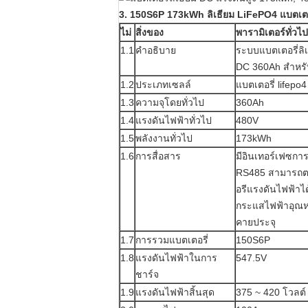
3. 150S6P 173kWh ลิเธียม LiFePO4 แบตเตอ
ไม่
สิ่งของ
พารามิเตอร์ทั่วไป
1.1
คำอธิบาย
ระบบแบตเตอรี่ลิ
DC 360Ah สำหร
1.2
ประเภทเซลล์
แบตเตอรี่ lifepo
1.3
ความจุโดยทั่วไป
360Ah
1.4
แรงดันไฟฟ้าทั่วไป
480V
1.5
พลังงานทั่วไป
173kWh
1.6
การสื่อสาร
มีอินเทอร์เฟซก
RS485 สามารถต
อรีแรงดันไฟฟ้าไ
กระแสไฟฟ้าอุณห
คายประจุ
1.7
การรวมแบตเตอรี่
150S6P
1.8
แรงดันไฟฟ้าในการ
547.5V
ชาร์จ
1.9
แรงดันไฟฟ้าสิ้นสุด
375 ~ 420 โวลต์