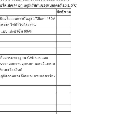
รี่สเปค
(@ อุณหภูมิเริ่มต้นของแบตเตอรี่ 25 ± 5
℃
)
ข้อสังเกต
เธียมไอออนแรงดันสูง 173kwh 480V
ับระบบไฟฟ้าในโรงงาน
4 แบบแท่งปริซึม 60Ah
ารสื่อสารมาตรฐาน CANbus และ
รวจสอบความจุของแบตเตอรีแบตเต
ด้แบบเรียลไทม์
ภูมิสภาพแวดล้อมและกระแสชาร์จ /