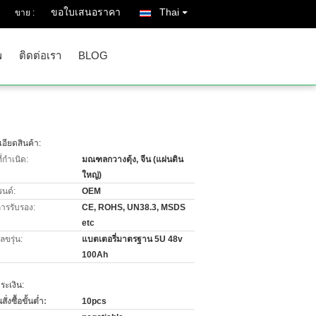
ขอใบเสนอราคา
Thai
ขาย :
พ
ติดต่อเรา
BLOG
อียดสินค้า:
่กำเนิด:
มณฑลกวางตุ้ง, จีน (แผ่นดิน
ใหญ่)
รนด์:
OEM
การรับรอง:
CE, ROHS, UN38.3, MSDS
etc
ขรุ่น:
แบตเตอรี่มาตรฐาน 5U 48v
100Ah
ะเงิน:
่งซื้อขั้นต่ำ:
10pcs