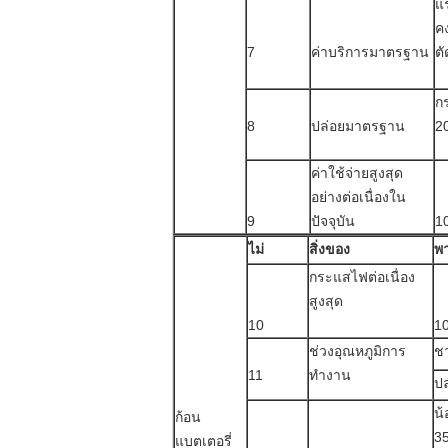
แ
คง
7
ค่าบริการมาตรฐาน
ตั
ก
8
ปล่อยมาตรฐาน
20
ค่าใช้จ่ายสูงสุด
อย่างต่อเนื่องใน
9
ปัจจุบัน
1
ไม่
สิ่งของ
พา
กระแสไฟต่อเนื่อง
สูงสุด
10
1
ช่วงอุณหภูมิการ
ชา
11
ทำงาน
ปล
น้
ก้อน
3
แบตเตอรี่