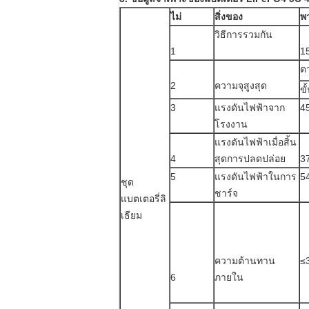
ไม่
สิ่งของ
พา
วิธีการรวมกัน
1
1
ต
2
ความจุสูงสุด
ขั
3
แรงดันไฟฟ้าจาก
4
โรงงาน
แรงดันไฟฟ้าเมื่อสิ้น
4
สุดการปลดปล่อย
3
5
แรงดันไฟฟ้าในการ
5
ชุด
ชาร์จ
แบตเตอรี่ลิ
เธียม
ความต้านทาน
≤
6
ภายใน