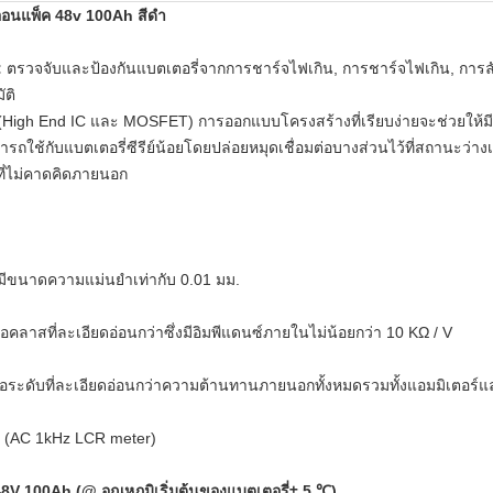
ออนแพ็ค 48v 100Ah สีดำ
:
ตรวจจับและป้องกันแบตเตอรี่จากการชาร์จไฟเกิน, การชาร์จไฟเกิน, การลั
ัติ
ด์ (High End IC และ MOSFET) การออกแบบโครงสร้างที่เรียบง่ายจะช่วยให้
มารถใช้กับแบตเตอรี่ซีรีย์น้อยโดยปล่อยหมุดเชื่อมต่อบางส่วนไว้ที่สถานะว่
ที่ไม่คาดคิดภายนอก
่มีขนาดความแม่นยำเท่ากับ 0.01 มม.
าสที่ละเอียดอ่อนกว่าซึ่งมีอิมพีแดนซ์ภายในไม่น้อยกว่า 10 KΩ / V
อระดับที่ละเอียดอ่อนกว่าความต้านทานภายนอกทั้งหมดรวมทั้งแอมมิเตอร์
์ (AC 1kHz LCR meter)
8V 100Ah (@ อุณหภูมิเริ่มต้นของแบตเตอรี่± 5 ℃)