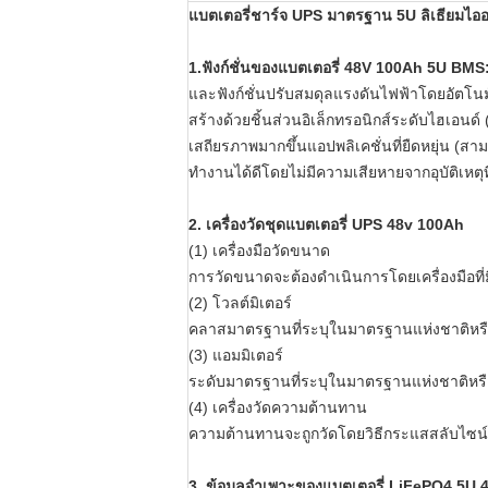
แบตเตอรี่ชาร์จ UPS มาตรฐาน 5U ลิเธียมไอ
1.
ฟังก์ชั่นของแบตเตอรี่ 48V 100Ah 5U BMS
และฟังก์ชั่นปรับสมดุลแรงดันไฟฟ้าโดยอัตโนม
สร้างด้วยชิ้นส่วนอิเล็กทรอนิกส์ระดับไฮเอน
เสถียรภาพมากขึ้นแอปพลิเคชั่นที่ยืดหยุ่น (สา
ทำงานได้ดีโดยไม่มีความเสียหายจากอุบัติเหตุ
2. เครื่องวัดชุดแบตเตอรี่ UPS 48v 100Ah
(1) เครื่องมือวัดขนาด
การวัดขนาดจะต้องดำเนินการโดยเครื่องมือที
(2) โวลต์มิเตอร์
คลาสมาตรฐานที่ระบุในมาตรฐานแห่งชาติหรือคล
(3) แอมมิเตอร์
ระดับมาตรฐานที่ระบุในมาตรฐานแห่งชาติหรื
(4) เครื่องวัดความต้านทาน
ความต้านทานจะถูกวัดโดยวิธีกระแสสลับไซน
3. ข้อมูลจำเพาะของแบตเตอรี่ LiFePO4 5U 4