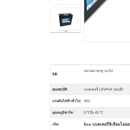
ขนาดมาตรฐาน 5U
มิติ:
คุณสมบัติ:
แบตเตอรี่ LiFePo4 รอบลึก
แรงดันไฟฟ้าทั่วไป:
48V
อุณหภูมิชาร์จ:
0 ℃ถึง 45 ℃
Ess แบตเตอรี่ลิเธียมไออ
เน้น: