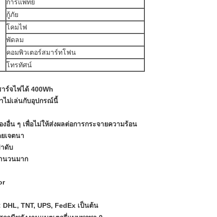
การแพทย์
กู้ภัย
โคมไฟ
พัดลม
คอมพิวเตอร์สมาร์ทโฟน
โทรทัศน์
ชาร์จไฟได้ 400Wh
ไม่เล่นกับอุปกรณ์นี้
ของอื่น ๆ เพื่อไม่ให้ส่งผลต่อการกระจายความร้อน
โดยเจตนา
้าดับ
ะจำนวนมาก
or
: DHL, TNT, UPS, FedEx เป็นต้น