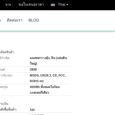
ขอใบเสนอราคา
Thai
ขาย :
พ
ติดต่อเรา
BLOG
อียดสินค้า:
่กำเนิด:
มณฑลกวางตุ้ง, จีน (แผ่นดิน
ใหญ่)
รนด์:
OEM
การรับรอง:
MSDS, UN38.3, CE, FCC,
ROHS etc
ขรุ่น:
400Wh ทั้งหมดในก้อน
แบตเตอรี่เดียว
ะเงิน:
่งซื้อขั้นต่ำ:
1pc