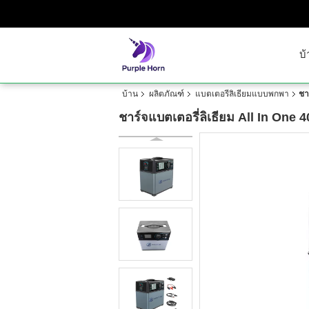
บ้
บ้าน
ผลิตภัณฑ์
แบตเตอรี่ลิเธียมแบบพกพา
ชา
ชาร์จแบตเตอรี่ลิเธียม All In On