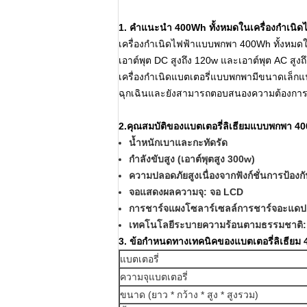
1. คำแนะนำ 400Wh ทั้งหมดในเครื่องกำเนิ
เครื่องกำเนิดไฟฟ้าแบบพกพา 400Wh ทั้งหมดใน
เอาต์พุต DC สูงถึง 120w และเอาต์พุต AC สู
เครื่องกำเนิดแบตเตอรี่แบบพกพามีขนาดเล็
ฉุกเฉินและยังสามารถตอบสนองความต้องการไ
2
.คุณสมบัติของแบตเตอรี่ลิเธียมแบบพกพา 4
น้ำหนักเบาและกะทัดรัด
กำลังขับสูง (เอาต์พุตสูง 300w)
ความปลอดภัยสูงเนื่องจากฟังก์ชั่นการป้อ
จอแสดงผลความจุ: จอ LCD
การชาร์จแผงโซลาร์เซลล์การชาร์จอะแดปเ
เทคโนโลยีระบายความร้อนตามธรรมชาติ: เ
3. ข้อกำหนดทางเทคนิคของแบตเตอรี่ลิเธียม 4
แบตเตอรี่
ความจุแบตเตอรี่
ขนาด (ยาว * กว้าง * สูง * สูงรวม)