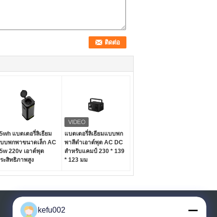
5wh แบตเตอรี่ลิเธียม
แบตเตอรี่ลิเธียมแบบพก
บบพกพาขนาดเล็ก AC
พาสีดำเอาต์พุต AC DC
5w 220v เอาต์พุต
สำหรับแคมป์ 230 * 139
ระสิทธิภาพสูง
* 123 มม
ขอใบเสนอราคา
kefu002