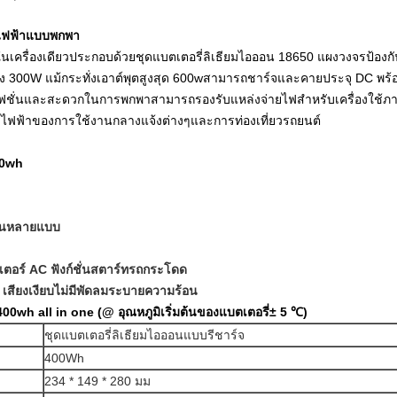
ดไฟฟ้าแบบพกพา
เครื่องเดียวประกอบด้วยชุดแบตเตอรี่ลิเธียมไอออน 18650 แผงวงจรป้องกั
งถึง 300W แม้กระทั่งเอาต์พุตสูงสุด 600wสามารถชาร์จและคายประจุ DC พร้อ
กแฟชั่นและสะดวกในการพกพาสามารถรองรับแหล่งจ่ายไฟสำหรับเครื่องใช
ฟฟ้าของการใช้งานกลางแจ้งต่างๆและการท่องเที่ยวรถยนต์
00wh
งกันหลายแบบ
ตอร์ AC ฟังก์ชั่นสตาร์ทรถกระโดด
สียงเงียบไม่มีพัดลมระบายความร้อน
00wh all in one (@ อุณหภูมิเริ่มต้นของแบตเตอรี่± 5 ℃)
ชุดแบตเตอรี่ลิเธียมไอออนแบบรีชาร์จ
400Wh
234 * 149 * 280 มม