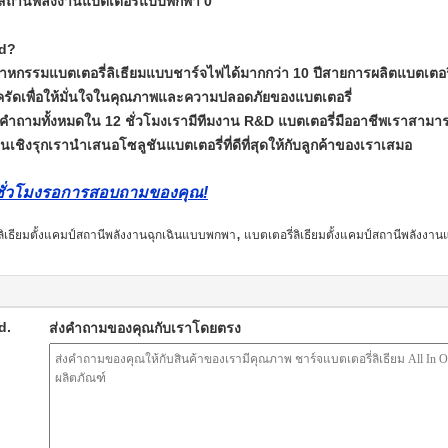
td?
าหกรรมแบตเตอรี่ลิเธียมแบบชาร์จไฟได้มากกว่า 10 ปีสายการผลิตแบตเตอร
ัดเพื่อให้มั่นใจในคุณภาพและความปลอดภัยของแบตเตอรี่
 คำถามทั้งหมดใน 12 ชั่วโมงเรามีทีมงาน R&D แบตเตอรี่มืออาชีพเราสาม
ชิงรุกเรานำเสนอโซลูชันแบตเตอรี่ที่ดีที่สุดให้กับลูกค้าของเราเสมอ
 ชั่วโมงรอการสอบถามของคุณ!
,
ิเธียมตั้งแคมป์สถานีพลังงานฉุกเฉินแบบพกพา
แบตเตอรี่ลิเธียมตั้งแคมป์สถานีพลังง
d.
ส่งคำถามของคุณกับเราโดยตรง