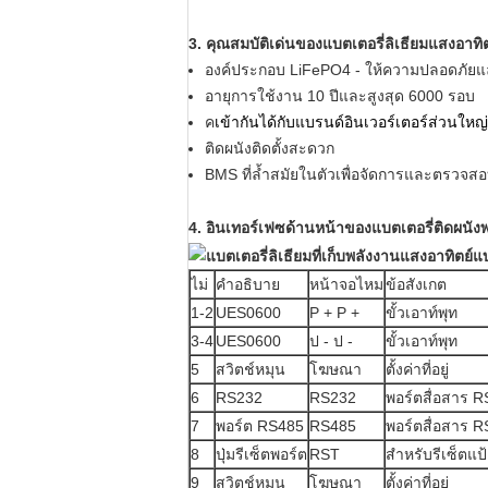
3. คุณสมบัติเด่นของแบตเตอรี่ลิเธียมแสงอาท
องค์ประกอบ LiFePO4 - ให้ความปลอดภัยแ
อายุการใช้งาน 10 ปีและสูงสุด 6000 รอบ
ค
เข้ากันได้กับแบรนด์อินเวอร์เตอร์ส่วนให
ติดผนังติดตั้งสะดวก
BMS ที่ล้ำสมัยในตัวเพื่อจัดการและตรวจ
4. อินเทอร์เฟซด้านหน้าของแบตเตอรี่ติดผนั
ไม่
คำอธิบาย
หน้าจอไหม
ข้อสังเกต
1-2
UES0600
P + P +
ขั้วเอาท์พุท
3-4
UES0600
ป - ป -
ขั้วเอาท์พุท
5
สวิตช์หมุน
โฆษณา
ตั้งค่าที่อยู่
6
RS232
RS232
พอร์ตสื่อสาร 
7
พอร์ต RS485
RS485
พอร์ตสื่อสาร 
8
ปุ่มรีเซ็ตพอร์ต
RST
สำหรับรีเซ็ตแป้
9
สวิตช์หมุน
โฆษณา
ตั้งค่าที่อยู่