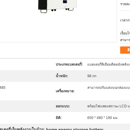
รายละ
เวลาก
เงื่อน
สามาร
ต
ประเภทแบตเตอรี่:
แบตเตอรี่ลิเธียมติดผนังพลั
น้ำหนัก:
98 กก
485
สามารถปรับแต่งบนกล่องแบตเ
เครื่องหมาย:
ออกแบบ:
พร้อมไฟแสดงสถานะ LCD แ
มิติ:
650 * 480 * 190 มม
ตเตอรี่เก็บพลังงานในบ้าน
home energy storage battery
,