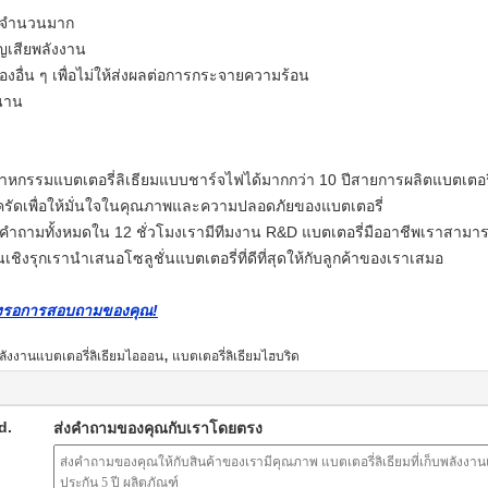
ลหะจำนวนมาก
ูญเสียพลังงาน
งของอื่น ๆ เพื่อไม่ให้ส่งผลต่อการกระจายความร้อน
านาน
าหกรรมแบตเตอรี่ลิเธียมแบบชาร์จไฟได้มากกว่า 10 ปีสายการผลิตแบตเตอร
ัดเพื่อให้มั่นใจในคุณภาพและความปลอดภัยของแบตเตอรี่
 คำถามทั้งหมดใน 12 ชั่วโมงเรามีทีมงาน R&D แบตเตอรี่มืออาชีพเราสาม
ชิงรุกเรานำเสนอโซลูชั่นแบตเตอรี่ที่ดีที่สุดให้กับลูกค้าของเราเสมอ
โมงรอการสอบถามของคุณ!
,
ลังงานแบตเตอรี่ลิเธียมไอออน
แบตเตอรี่ลิเธียมไฮบริด
d.
ส่งคำถามของคุณกับเราโดยตรง