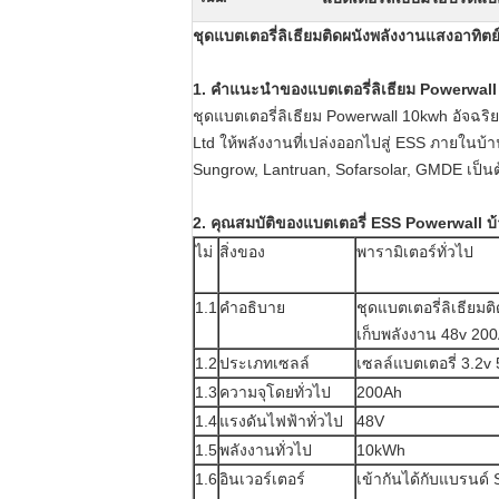
ชุดแบตเตอรี่ลิเธียมติดผนังพลังงานแสงอาทิ
1. คำแนะนำของแบตเตอรี่ลิเธียม Powerwal
ชุดแบตเตอรี่ลิเธียม Powerwall 10kwh อัจฉ
Ltd ให้พลังงานที่เปล่งออกไปสู่ ​​ESS ภายใ
Sungrow, Lantruan, Sofarsolar, GMDE เป็นต
2. คุณสมบัติของแบตเตอรี่ ESS Powerwall 
ไม่
สิ่งของ
พารามิเตอร์ทั่วไป
1.1
คำอธิบาย
ชุดแบตเตอรี่ลิเธียม
เก็บพลังงาน 48v 20
1.2
ประเภทเซลล์
เซลล์แบตเตอรี่ 3.2
1.3
ความจุโดยทั่วไป
200Ah
1.4
แรงดันไฟฟ้าทั่วไป
48V
1.5
พลังงานทั่วไป
10kWh
1.6
อินเวอร์เตอร์
เข้ากันได้กับแบรนด์