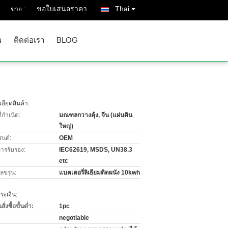
ขอใบเสนอราคา
Thai
ขาย :
พ
ติดต่อเรา
BLOG
อียดสินค้า:
่กำเนิด:
มณฑลกวางตุ้ง, จีน (แผ่นดิน
ใหญ่)
รนด์:
OEM
การรับรอง:
IEC62619, MSDS, UN38.3
etc
ขรุ่น:
แบตเตอรี่ลิเธียมติดผนัง 10kwh
ะเงิน:
่งซื้อขั้นต่ำ:
1pc
negotiable