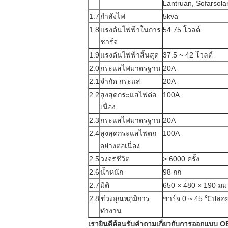
Lantruan, Sofarsola
1.7
กำลังไฟ
5kva
1.8
แรงดันไฟฟ้าในการ
54.75 โวลต์
ชาร์จ
1.9
แรงดันไฟฟ้าสิ้นสุด
37.5 ~ 42 โวลต์
2.0
กระแสไฟมาตรฐาน
20A
2.1
จำกัด กระแส
20A
2.2
สูงสุดกระแสไฟต่อ
100A
เนื่อง
2.3
กระแสไฟมาตรฐาน
20A
2.4
สูงสุดกระแสไฟตก
100A
อย่างต่อเนื่อง
2.5
วงจรชีวิต
> 6000 ครั้ง
2.6
น้ำหนัก
98 กก
2.7
มิติ
650 × 480 × 190 มม
2.8
ช่วงอุณหภูมิการ
ชาร์จ 0 ~ 45 ℃ปล่อ
ทำงาน
เรายินดีต้อนรับคำถามเกี่ยวกับการออกแบบ