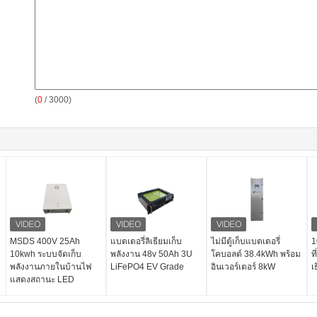
(
0
/ 3000)
MSDS 400V 25Ah
แบตเตอรี่ลิเธียมเก็บ
ไม่มีตู้เก็บแบตเตอรี่
1
10kwh ระบบจัดเก็บ
พลังงาน 48v 50Ah 3U
โคบอลต์ 38.4kWh พร้อม
ท
พลังงานภายในบ้านไฟ
LiFePO4 EV Grade
อินเวอร์เตอร์ 8kW
เ
แสดงสถานะ LED