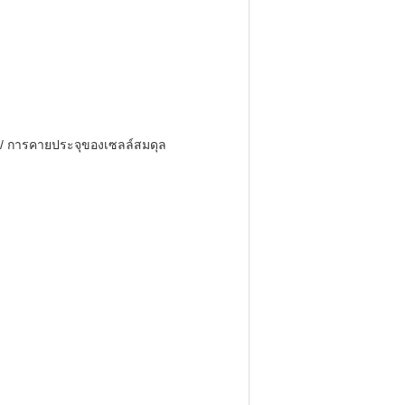
 / การคายประจุของเซลล์สมดุล